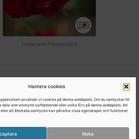
Freijarosen Flammentanz
kgrupp för medlemmar
. I den gruppen kan du som är
Hantera cookies
a Freijor, ställa frågor, tipsa varandra etc… Här
 upplevelsen använder vi cookies på denna webbplats. Om du samtycker till
er från Freijaträffar. Om du är Freija och finns på
a data som anonymt surfbeteende eller unika ID:n på denna webbplats. Att
e eller att återkalla samtycke kan påverka vissa egenskaper och funktioner
 medlem
.
ceptera
Neka