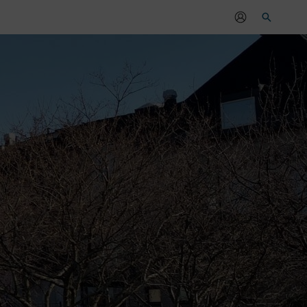
Sök
r