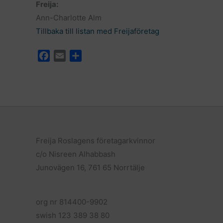
Freija:
Ann-Charlotte Alm
Tillbaka till listan med Freijaföretag
F
E
D
a
m
e
c
a
l
e
i
a
b
l
o
o
k
Freija Roslagens företagarkvinnor
c/o Nisreen Alhabbash
Junovägen 16, 761 65 Norrtälje
org nr 814400-9902
swish 123 389 38 80