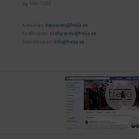
bg 558-7282
Kassören:
kassoren@freija.se
Ordförande:
ordforande@freija.se
Sekreteraren:
info@freija.se