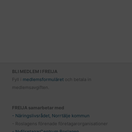
BLI MEDLEM I FREIJA
Fyll i
medlemsformuläret
och betala in
medlemsavgiften.
FREIJA samarbetar med
- Näringslivsrådet, Norrtälje kommun
- Roslagens förenade företagarorganisationer
- NyföretagarCentrum Roslagen