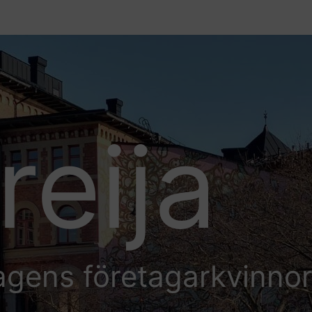
reija
agens företagarkvinno