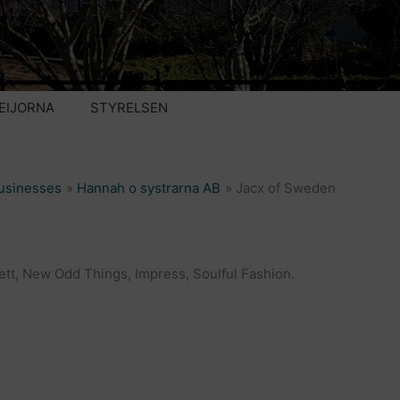
EIJORNA
STYRELSEN
usinesses
Hannah o systrarna AB
Jacx of Sweden
ett, New Odd Things, Impress, Soulful Fashion.