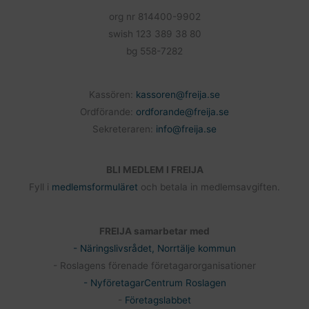
org nr 814400-9902
swish 123 389 38 80
bg 558-7282
Kassören:
kassoren@freija.se
Ordförande:
ordforande@freija.se
Sekreteraren:
info@freija.se
BLI MEDLEM I FREIJA
Fyll i
medlemsformuläret
och betala in medlemsavgiften.
FREIJA samarbetar med
- Näringslivsrådet, Norrtälje kommun
- Roslagens förenade företagarorganisationer
- NyföretagarCentrum Roslagen
-
Företagslabbet