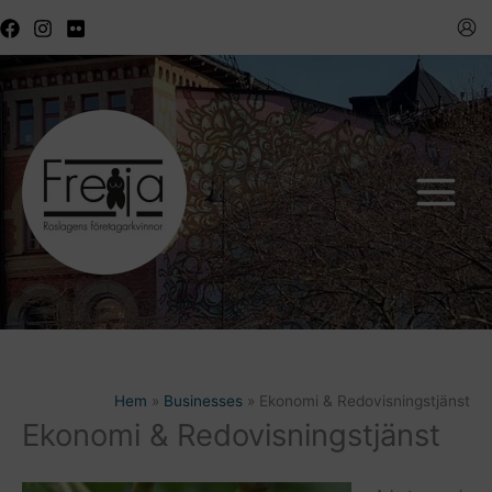
Hoppa
till
innehåll
Hem
Businesses
Ekonomi & Redovisningstjänst
Ekonomi & Redovisningstjänst