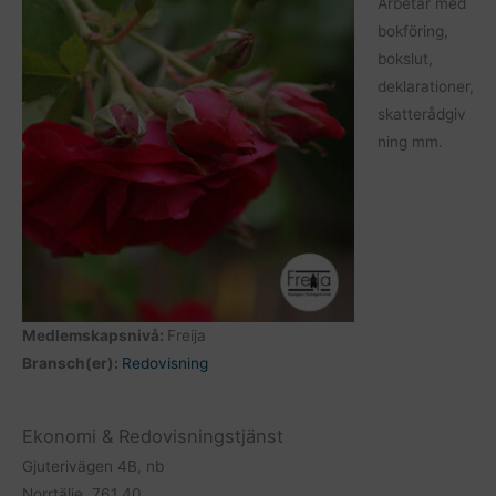
Arbetar med
bokföring,
bokslut,
deklarationer,
skatterådgiv
ning mm.
Medlemskapsnivå:
Freija
Bransch(er):
Redovisning
Ekonomi & Redovisningstjänst
Gjuterivägen 4B, nb
Norrtälje, 761 40