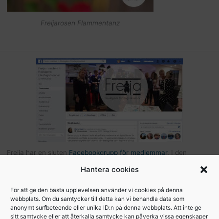
Freijarosen Flammentanz
Freija har en sluten
Facebookgrupp för medlemmar
. I den
gruppen kan du som är medlem kommunicera med andra Freijor,
Hantera cookies
ställa frågor, tipsa varandra etc… Här hittar du också bilder och
filer från Freijaträffar. Om du är Freija och finns på Facebook –
För att ge den bästa upplevelsen använder vi cookies på denna
webbplats. Om du samtycker till detta kan vi behandla data som
begär att få bli medlem
.
anonymt surfbeteende eller unika ID:n på denna webbplats. Att inte ge
sitt samtycke eller att återkalla samtycke kan påverka vissa egenskaper