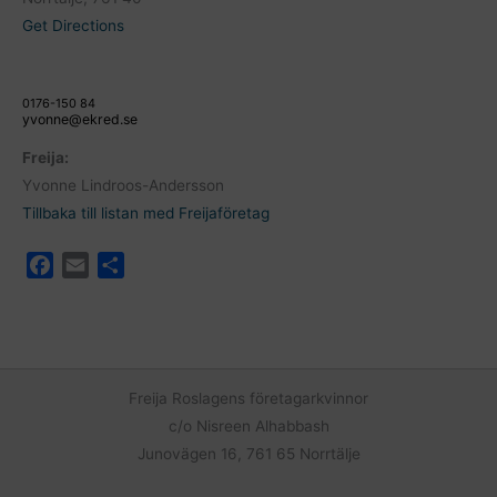
Get Directions
0176-150 84
yvonne@ekred.se
Freija:
Yvonne Lindroos-Andersson
Tillbaka till listan med Freijaföretag
F
E
D
a
m
e
c
a
l
e
i
a
b
l
o
Freija Roslagens företagarkvinnor
o
c/o Nisreen Alhabbash
k
Junovägen 16, 761 65 Norrtälje