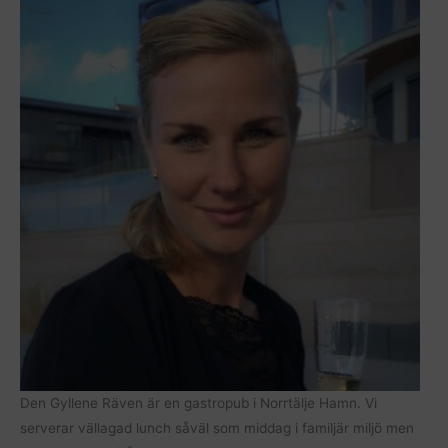
Den Gyllene Räven är en gastropub i Norrtälje Hamn. Vi
serverar vällagad lunch såväl som middag i familjär miljö men