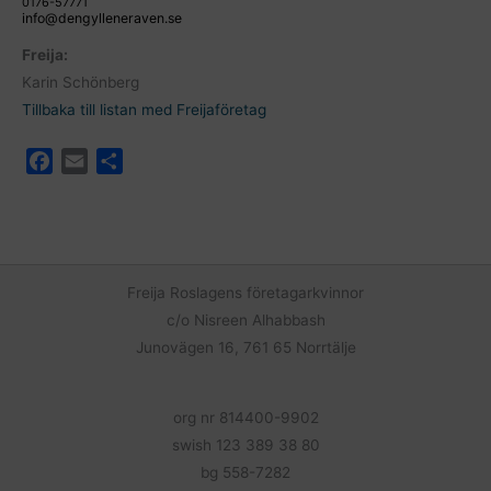
0176-57771
info@dengylleneraven.se
Freija:
Karin Schönberg
Tillbaka till listan med Freijaföretag
F
E
D
a
m
e
c
a
l
e
i
a
b
l
o
Freija Roslagens företagarkvinnor
o
c/o Nisreen Alhabbash
k
Junovägen 16, 761 65 Norrtälje
org nr 814400-9902
swish 123 389 38 80
bg 558-7282