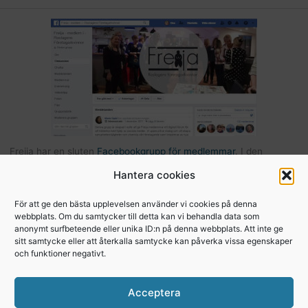
Freija har en sluten
Facebookgrupp för medlemmar
. I den
gruppen kan du som är medlem kommunicera med andra Freijor,
Hantera cookies
ställa frågor, tipsa varandra etc… Här hittar du också bilder och
filer från Freijaträffar. Om du är Freija och finns på Facebook –
För att ge den bästa upplevelsen använder vi cookies på denna
webbplats. Om du samtycker till detta kan vi behandla data som
begär att få bli medlem
.
anonymt surfbeteende eller unika ID:n på denna webbplats. Att inte ge
sitt samtycke eller att återkalla samtycke kan påverka vissa egenskaper
och funktioner negativt.
Copyright © 2026, Freija - Roslagens
Acceptera
företagarkvinnor