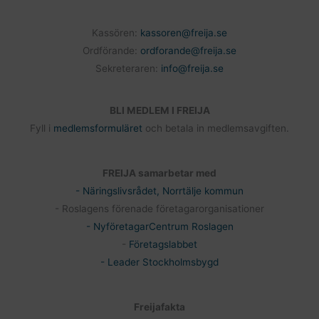
Kassören:
kassoren@freija.se
Ordförande:
ordforande@freija.se
Sekreteraren:
info@freija.se
BLI MEDLEM I FREIJA
Fyll i
medlemsformuläret
och betala in medlemsavgiften.
FREIJA samarbetar med
- Näringslivsrådet, Norrtälje kommun
- Roslagens förenade företagarorganisationer
- NyföretagarCentrum Roslagen
-
Företagslabbet
- Leader Stockholmsbygd
Freijafakta