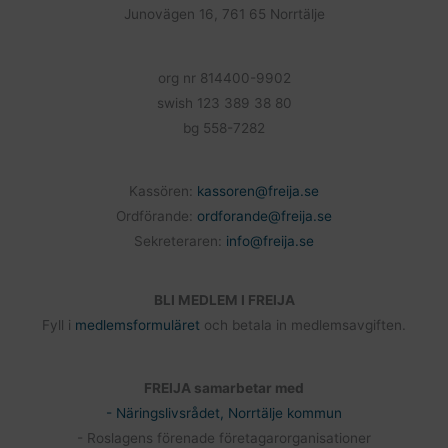
k
Junovägen 16, 761 65 Norrtälje
org nr 814400-9902
swish 123 389 38 80
bg 558-7282
Kassören:
kassoren@freija.se
Ordförande:
ordforande@freija.se
Sekreteraren:
info@freija.se
BLI MEDLEM I FREIJA
Fyll i
medlemsformuläret
och betala in medlemsavgiften.
FREIJA samarbetar med
- Näringslivsrådet, Norrtälje kommun
- Roslagens förenade företagarorganisationer