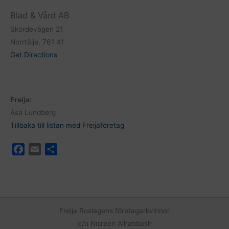
Blad & Vård AB
Skördevägen 21
Norrtälje, 761 41
Get Directions
Freija:
Åsa Lundberg
Tillbaka till listan med Freijaföretag
F
E
D
a
m
e
c
a
l
e
i
a
b
l
o
Freija Roslagens företagarkvinnor
o
c/o Nisreen Alhabbash