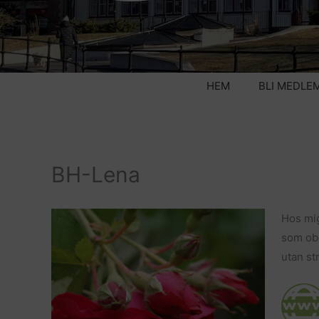
HEM
BLI MEDLE
BH-Lena
Hos mig
som obe
utan st