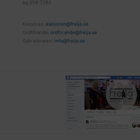
bg 558-7282
Kassören:
kassoren@freija.se
Ordförande:
ordforande@freija.se
Sekreteraren:
info@freija.se