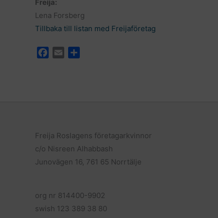
Freija:
Lena Forsberg
Tillbaka till listan med Freijaföretag
F
E
D
a
m
e
c
a
l
e
i
a
b
l
o
o
k
Freija Roslagens företagarkvinnor
c/o Nisreen Alhabbash
Junovägen 16, 761 65 Norrtälje
org nr 814400-9902
swish 123 389 38 80