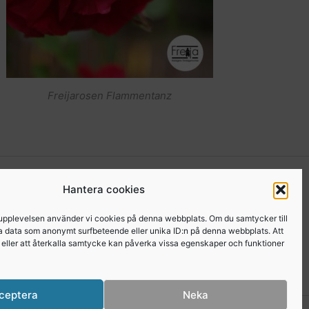
Freijarosen Flammentanz
kgrupp för medlemmar
. I den gruppen kan du som är
Hantera cookies
a Freijor, ställa frågor, tipsa varandra etc… Här
 upplevelsen använder vi cookies på denna webbplats. Om du samtycker till
er från Freijaträffar. Om du är Freija och finns på
a data som anonymt surfbeteende eller unika ID:n på denna webbplats. Att
e eller att återkalla samtycke kan påverka vissa egenskaper och funktioner
 medlem
.
ceptera
Neka