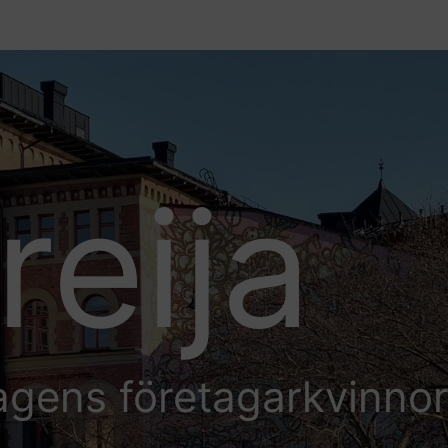
reija
agens företagarkvinno