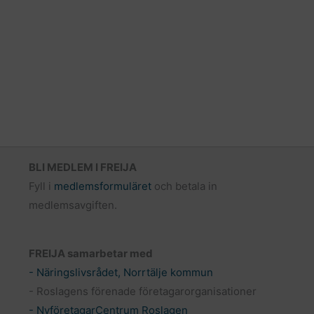
BLI MEDLEM I FREIJA
Fyll i
medlemsformuläret
och betala in
medlemsavgiften.
FREIJA samarbetar med
- Näringslivsrådet, Norrtälje kommun
- Roslagens förenade företagarorganisationer
- NyföretagarCentrum Roslagen