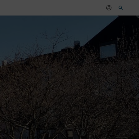
Sök
r