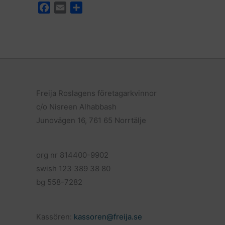
F
E
D
a
m
e
c
a
l
e
i
a
b
l
o
o
k
Freija Roslagens företagarkvinnor
c/o Nisreen Alhabbash
Junovägen 16, 761 65 Norrtälje
org nr 814400-9902
swish 123 389 38 80
bg 558-7282
Kassören:
kassoren@freija.se