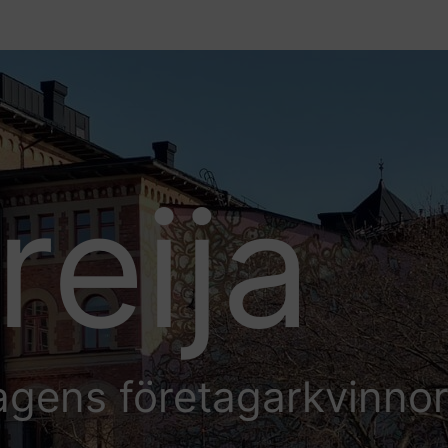
reija
agens företagarkvinno