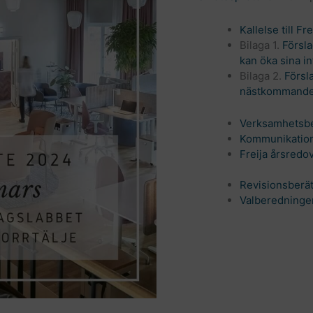
Kallelse till F
Bilaga 1.
Försl
kan öka sina in
Bilaga 2.
Försl
nästkommande 
Verksamhetsber
Kommunikatio
Freija årsredo
Revisionsberät
Valberedninge