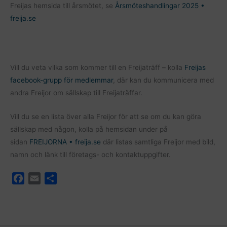
Freijas hemsida till årsmötet, se
Årsmöteshandlingar 2025 •
freija.se
Vill du veta vilka som kommer till en Freijaträff – kolla
Freijas
facebook-grupp för medlemmar
, där kan du kommunicera med
andra Freijor om sällskap till Freijaträffar.
Vill du se en lista över alla Freijor för att se om du kan göra
sällskap med någon, kolla på hemsidan under på
sidan
FREIJORNA • freija.se
där listas samtliga Freijor med bild,
namn och länk till företags- och kontaktuppgifter.
F
E
D
a
m
e
c
a
l
e
i
a
b
l