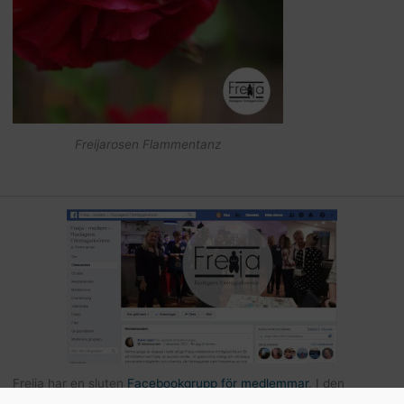
Freijarosen Flammentanz
Freija har en sluten
Facebookgrupp för medlemmar
. I den