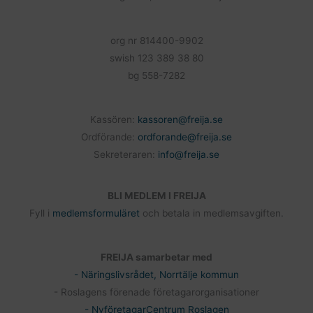
org nr 814400-9902
swish 123 389 38 80
bg 558-7282
Kassören:
kassoren@freija.se
Ordförande:
ordforande@freija.se
Sekreteraren:
info@freija.se
BLI MEDLEM I FREIJA
Fyll i
medlemsformuläret
och betala in medlemsavgiften.
FREIJA samarbetar med
- Näringslivsrådet, Norrtälje kommun
- Roslagens förenade företagarorganisationer
- NyföretagarCentrum Roslagen