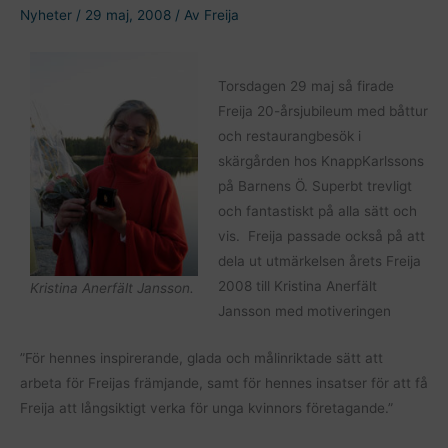
Nyheter
/
29 maj, 2008
/ Av
Freija
Torsdagen 29 maj så firade
Freija 20-årsjubileum med båttur
och restaurangbesök i
skärgården hos KnappKarlssons
på Barnens Ö. Superbt trevligt
och fantastiskt på alla sätt och
vis. Freija passade också på att
dela ut utmärkelsen årets Freija
2008 till Kristina Anerfält
Kristina Anerfält Jansson.
Jansson med motiveringen
”För hennes inspirerande, glada och målinriktade sätt att
arbeta för Freijas främjande, samt för hennes insatser för att få
Freija att långsiktigt verka för unga kvinnors företagande.”