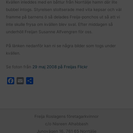
Kvällen inleddes med en båttur från Norrtälje hamn där lite
bubbel intogs. Styrelsen stoltserade med vita kepsar och väl
framme på barnens ö så delades Freija-ponchos ut så att vi
inte skulle frysa om kvällen blev sval. Efter middagen så
underhöll Freijan Susanne Alfvengren för oss.
På länken nedanför kan ni se några bilder som togs under
kvällen.
Se foton från
29 maj 2008 på Freijas Flickr
F
E
D
a
m
e
c
a
l
e
i
a
b
l
o
Freija Roslagens företagarkvinnor
o
c/o Nisreen Alhabbash
k
Junovägen 16, 761 65 Norrtälje