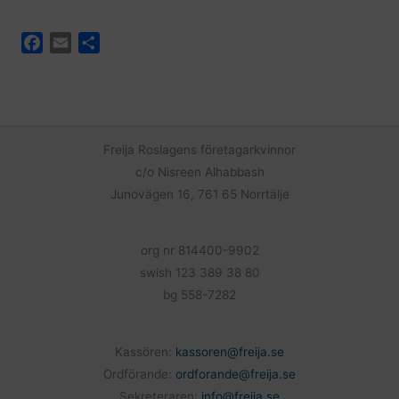
F
E
D
a
m
e
c
a
l
e
i
a
b
l
o
Freija Roslagens företagarkvinnor
o
c/o Nisreen Alhabbash
k
Junovägen 16, 761 65 Norrtälje
org nr 814400-9902
swish 123 389 38 80
bg 558-7282
Kassören:
kassoren@freija.se
Ordförande:
ordforande@freija.se
Sekreteraren:
info@freija.se