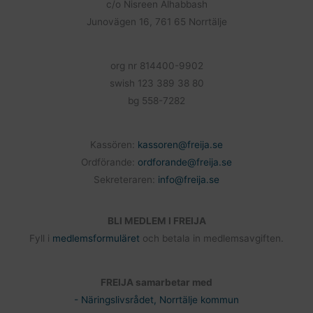
o
c/o Nisreen Alhabbash
k
Junovägen 16, 761 65 Norrtälje
org nr 814400-9902
swish 123 389 38 80
bg 558-7282
Kassören:
kassoren@freija.se
Ordförande:
ordforande@freija.se
Sekreteraren:
info@freija.se
BLI MEDLEM I FREIJA
Fyll i
medlemsformuläret
och betala in medlemsavgiften.
FREIJA samarbetar med
- Näringslivsrådet, Norrtälje kommun