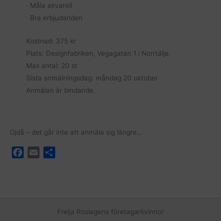
· Måla akvarell
· Bra erbjudanden
Kostnad: 375 kr
Plats: Designfabriken, Vegagatan 1 i Norrtälje.
Max antal: 20 st
Sista anmälningsdag: måndag 20 oktober
Anmälan är bindande.
Ojdå – det går inte att anmäla sig längre…
F
E
D
a
m
e
c
a
l
e
i
a
b
l
o
Freija Roslagens företagarkvinnor