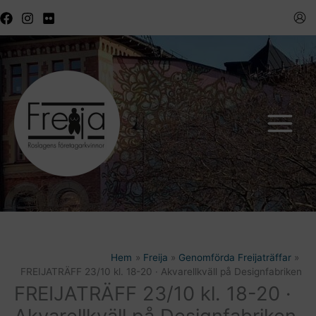
Hoppa
till
innehåll
Hem
Freija
Genomförda Freijaträffar
FREIJATRÄFF 23/10 kl. 18-20 · Akvarellkväll på Designfabriken
FREIJATRÄFF 23/10 kl. 18-20 ·
Akvarellkväll på Designfabriken