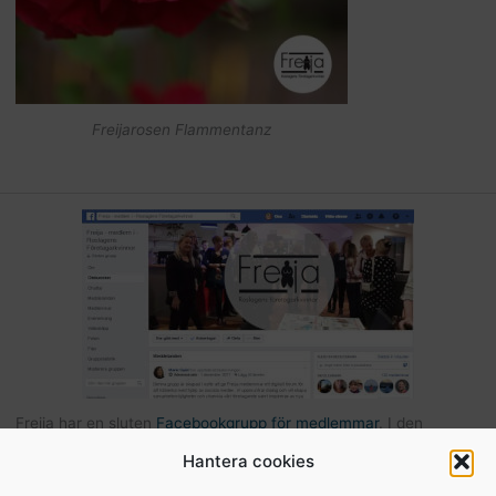
Freijarosen Flammentanz
Freija har en sluten
Facebookgrupp för medlemmar
. I den
gruppen kan du som är medlem kommunicera med andra Freijor,
Hantera cookies
ställa frågor, tipsa varandra etc… Här hittar du också bilder och