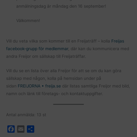
anmälningsdag är måndag den 16 september!
Välkommen!
Vill du veta vilka som kommer till en Freijaträff – kolla
Freijas
facebook-grupp för medlemmar
, där kan du kommunicera med
andra Freijor om sällskap till Freijaträffar.
Vill du se en lista över alla Freijor för att se om du kan göra
sällskap med någon, kolla på hemsidan under på
sidan
FREIJORNA • freija.se
där listas samtliga Freijor med bild,
namn och länk till företags- och kontaktuppgifter.
Antal anmälda: 13 st
F
E
D
a
m
e