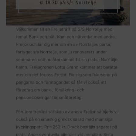
Välkommen till en Freijaträff på S/S Norrtelje med
temat Bank och båt. Kom och nätverka med andra
Freijor och lär dig mer om en av Norrtäljes pärlor,
fartyget s/s Norrtelje, som ju renoverats under
sommaren och nu återkommit till sin plats i Norrtälje
hamn. Freijagrenen Lotta Grahn kommer att berätta
mer om det för oss Freijor. För dig som fokuserar på
pengarna och företagandet så får vi också ett
föredrag om bank-, försäkring- och
pensionslösningar för småföretag.
Förutom trevligt sällskap av andra Freijor så bjuds vi
också på en smaskig grekisk sallad med mumsiga
kycklingspett. Pris 250 kr. Dryck beställs separat på
plats. Ange eventuella allergier vid anmälan. Sista