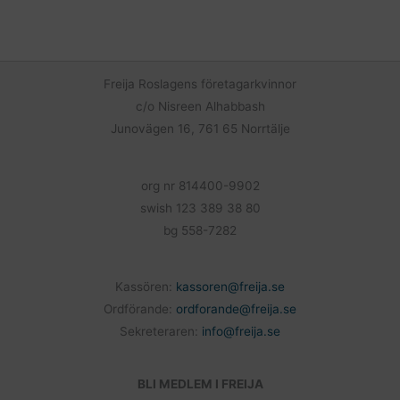
c
a
l
e
i
a
b
l
o
Freija Roslagens företagarkvinnor
o
c/o Nisreen Alhabbash
k
Junovägen 16, 761 65 Norrtälje
org nr 814400-9902
swish 123 389 38 80
bg 558-7282
Kassören:
kassoren@freija.se
Ordförande:
ordforande@freija.se
Sekreteraren:
info@freija.se
BLI MEDLEM I FREIJA