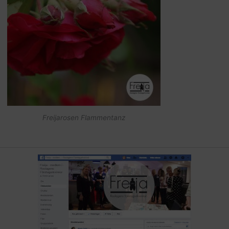
Freijarosen Flammentanz