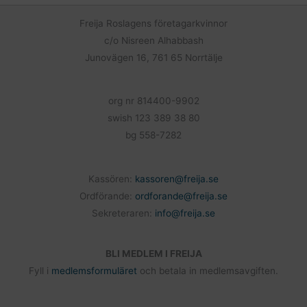
o
o
Freija Roslagens företagarkvinnor
k
c/o Nisreen Alhabbash
Junovägen 16, 761 65 Norrtälje
org nr 814400-9902
swish 123 389 38 80
bg 558-7282
Kassören:
kassoren@freija.se
Ordförande:
ordforande@freija.se
Sekreteraren:
info@freija.se
BLI MEDLEM I FREIJA
Fyll i
medlemsformuläret
och betala in medlemsavgiften.