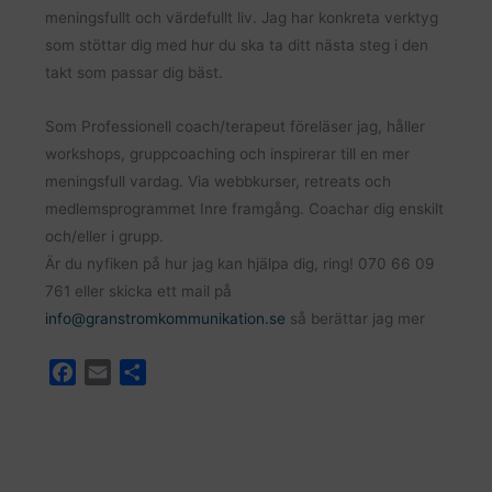
meningsfullt och värdefullt liv. Jag har konkreta verktyg
som stöttar dig med hur du ska ta ditt nästa steg i den
takt som passar dig bäst.
Som Professionell coach/terapeut föreläser jag, håller
workshops, gruppcoaching och inspirerar till en mer
meningsfull vardag. Via webbkurser, retreats och
medlemsprogrammet Inre framgång. Coachar dig enskilt
och/eller i grupp.
Är du nyfiken på hur jag kan hjälpa dig, ring! 070 66 09
761 eller skicka ett mail på
info@granstromkommunikation.se
så berättar jag mer
F
E
D
a
m
e
c
a
l
e
i
a
b
l