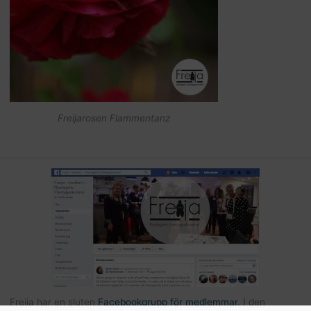
Freijarosen Flammentanz
Freija har en sluten
Facebookgrupp för medlemmar
. I den