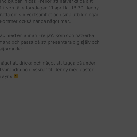
nd bjuder in oss Freijor att nätverka på sitt
i Norrtälje torsdagen 11 april kl. 18.30. Jenny
rätta om sin verksamhet och sina utbildningar
et kommer också hända något mer…
skap med en annan Freija?. Kom och nätverka
mmans och passa på att presentera dig själv och
ijorna där.
 något att dricka och något att tugga på under
 varandra och lyssnar till Jenny med gäster.
i syns