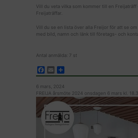
Vill du veta vilka som kommer till en Freijaträff
Freijaträffar.
Vill du se en lista över alla Freijor för att s
med bild, namn och länk till företags- och kont
Antal anmälda: 7 st
F
E
D
a
m
e
c
a
l
6 mars, 2024
e
i
a
FREIJA årsmöte 2024 onsdagen 6 mars kl. 18.30
b
l
o
o
k