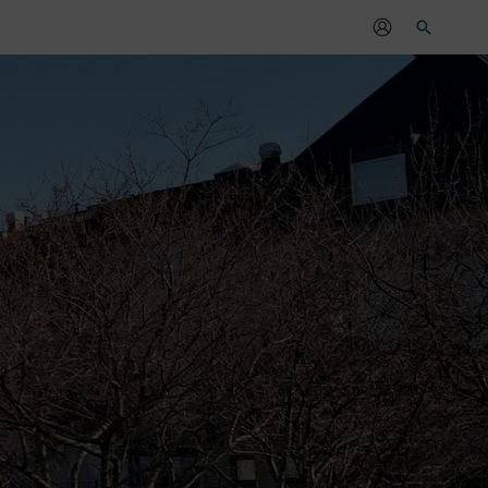
Sök
r