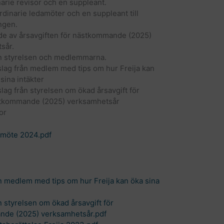
narie revisor och en suppleant.
ordinarie ledamöter och en suppleant till
ngen.
nde av årsavgiften för nästkommande (2025)
sår.
ån styrelsen och medlemmarna.
slag från medlem med tips om hur Freija kan
sina intäkter
slag från styrelsen om ökad årsavgift för
tkommande (2025) verksamhetsår
or
årsmöte 2024.pdf
n medlem med tips om hur Freija kan öka sina
n styrelsen om ökad årsavgift för
de (2025) verksamhetsår.pdf