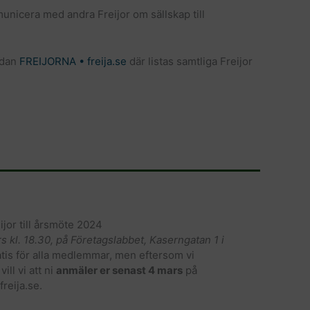
unicera med andra Freijor om sällskap till
sidan
FREIJORNA • freija.se
där listas samtliga Freijor
ijor till årsmöte 2024
 kl. 18.30, på Företagslabbet, Kaserngatan 1 i
tis för alla medlemmar, men eftersom vi
vill vi att ni
anmäler er senast 4 mars
på
reija.se.