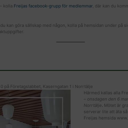
 – kolla
Freijas facebook-grupp för medlemmar
, där kan du komm
e om du kan göra sällskap med någon, kolla på hemsidan under på 
aktuppgifter.
 på Företagslabbet, Kaserngatan 1 i Norrtälje
Härmed kallas alla Fre
– onsdagen den 6 mars
Norrtälje
.
Mötet är gra
serverar lite att äta så 
Freijas hemsida www.f