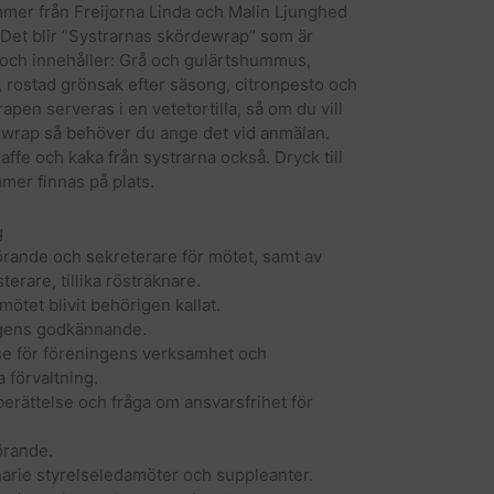
mer från Freijorna Linda och Malin Ljunghed
 Det blir ”Systrarnas skördewrap” som är
 och innehåller: Grå och gulärtshummus,
, rostad grönsak efter säsong, citronpesto och
apen serveras i en vetetortilla, så om du vill
ewrap så behöver du ange det vid anmälan.
ffe och kaka från systrarna också. Dryck till
mer finnas på plats.
g
örande och sekreterare för mötet, samt av
terare, tillika rösträknare.
ötet blivit behörigen kallat.
gens godkännande.
e för föreningens verksamhet och
 förvaltning.
erättelse och fråga om ansvarsfrihet för
örande.
narie styrelseledamöter och suppleanter.