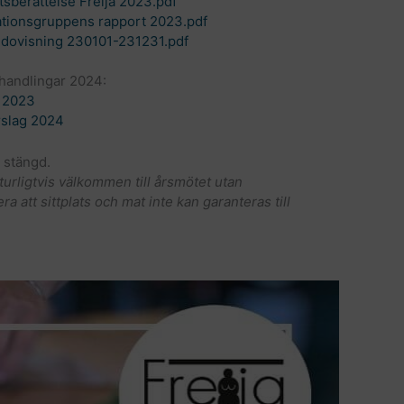
sberättelse Freija 2023.pdf
ionsgruppens rapport 2023.pdf
redovisning 230101-231231.pdf
handlingar 2024:
e 2023
rslag 2024
 stängd.
rligtvis välkommen till årsmötet utan
 att sittplats och mat inte kan garanteras till