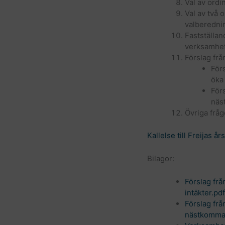
Val av ordi
Val av två 
valberedni
Fastställa
verksamhet
Förslag fr
För
öka 
För
näs
Övriga fråg
Kallelse till Freijas 
Bilagor:
Förslag frå
intäkter.pdf
Förslag frå
nästkomman