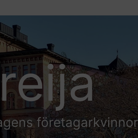
reija
agens företagarkvinno