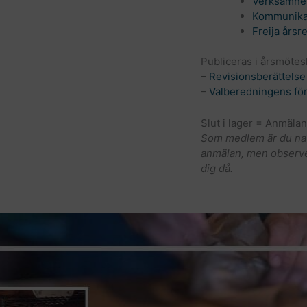
Verksamhet
Kommunikat
Freija års
Publiceras i årsmötes
–
Revisionsberättels
–
Valberedningens fö
Slut i lager = Anmälan
Som medlem är du natu
anmälan, men observera
dig då.