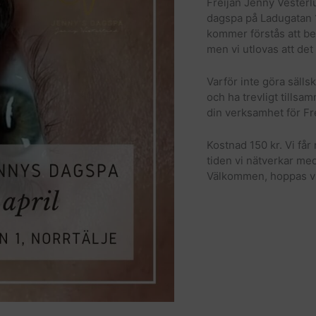
Freijan Jenny Vesterlu
dagspa på Ladugatan 1 
kommer förstås att be
men vi utlovas att d
Varför inte göra säll
och ha trevligt tillsa
din verksamhet för Fre
Kostnad 150 kr. Vi får
tiden vi nätverkar med
Välkommen, hoppas v