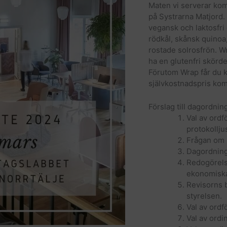
Maten vi serverar kom
på Systrarna Matjord.
vegansk och laktosfri
rödkål, skånsk quinoa
rostade solrosfrön. Wr
ha en glutenfri skörd
Förutom Wrap får du ka
självkostnadspris kom
Förslag till dagordnin
Val av ordf
protokolljus
Frågan om m
Dagordnin
Redogörels
ekonomiska
Revisorns b
styrelsen.
Val av ordf
Val av ordi